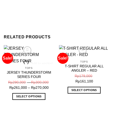
RELATED PRODUCTS
Sale!
Sale!
TOPS
Add to wishlist
Add to wishlist
T-SHIRT REGULAR ALL
TOPS
ANGLER – RED
JERSEY THUNDERSTORM
Rp
179,000
SERIES FOUR
Rp
161,100
Price
Rp
290,000
–
Rp
300,000
Price
range:
Rp
261,000
–
Rp
270,000
SELECT OPTIONS
range:
Rp290,000
This
SELECT OPTIONS
Rp261,000
through
product
This
through
Rp300,000
has
product
Rp270,000
multiple
has