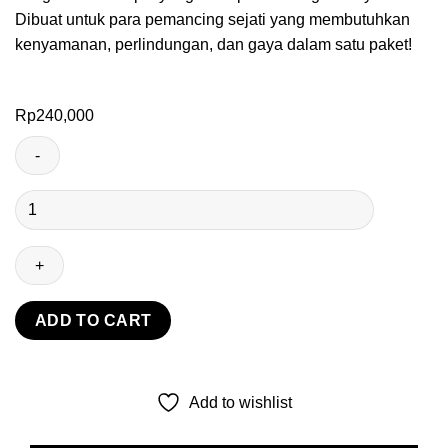
Dibuat untuk para pemancing sejati yang membutuhkan
kenyamanan, perlindungan, dan gaya dalam satu paket!
Rp
240,000
JERSEY
SEA
MONSTER
RELIX
NUSANTARA
X
ADD TO CART
EVERLASTING
GEAR
quantity
Add to wishlist