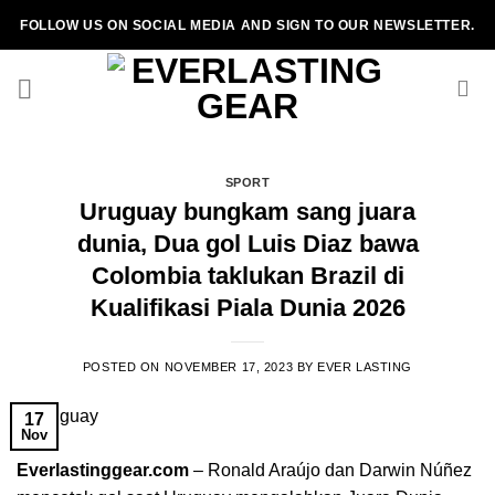
Skip
FOLLOW US ON SOCIAL MEDIA AND SIGN TO OUR NEWSLETTER.
to
content
SPORT
Uruguay bungkam sang juara
dunia, Dua gol Luis Diaz bawa
Colombia taklukan Brazil di
Kualifikasi Piala Dunia 2026
POSTED ON
NOVEMBER 17, 2023
BY
EVER LASTING
17
Nov
Everlastinggear.com
– Ronald Araújo dan Darwin Núñez