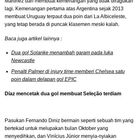
Martínez dan membuat kemenangan yang tidak diragukan
lagi. Kemenangan pertama atas Argentina sejak 2013
membuat Uruguay terpaut dua poin dari La Albiceleste,
yang tetap berada di puncak klasemen meski kalah.
Baca juga artikel lainnya :
Dua gol Solanke menambah garam pada luka
Newcastle
Penalti Palmer di injury time memberi Chelsea satu
poin dalam delapan gol EPIC
Díaz mencetak dua gol membuat Seleção terdiam
Pasukan Fernando Diniz bermain seperti sebuah tim yang
bertekad untuk melupakan bulan Oktober yang
menyedihkan, dan Vinícius Júnior menyia-nyiakan