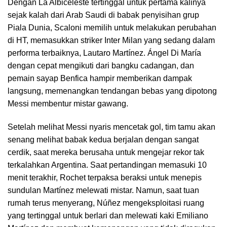
Dengan La Albiceleste tertinggal untuk pertama kalinya
sejak kalah dari Arab Saudi di babak penyisihan grup
Piala Dunia, Scaloni memilih untuk melakukan perubahan
di HT, memasukkan striker Inter Milan yang sedang dalam
performa terbaiknya, Lautaro Martínez. Ángel Di María
dengan cepat mengikuti dari bangku cadangan, dan
pemain sayap Benfica hampir memberikan dampak
langsung, memenangkan tendangan bebas yang dipotong
Messi membentur mistar gawang.
Setelah melihat Messi nyaris mencetak gol, tim tamu akan
senang melihat babak kedua berjalan dengan sangat
cerdik, saat mereka berusaha untuk mengejar rekor tak
terkalahkan Argentina. Saat pertandingan memasuki 10
menit terakhir, Rochet terpaksa beraksi untuk menepis
sundulan Martínez melewati mistar. Namun, saat tuan
rumah terus menyerang, Núñez mengeksploitasi ruang
yang tertinggal untuk berlari dan melewati kaki Emiliano