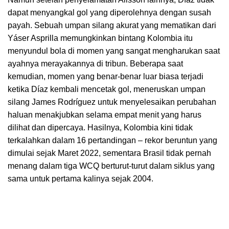
dapat menyangkal gol yang diperolehnya dengan susah
payah. Sebuah umpan silang akurat yang mematikan dari
Yáser Asprilla memungkinkan bintang Kolombia itu
menyundul bola di momen yang sangat mengharukan saat
ayahnya merayakannya di tribun. Beberapa saat
kemudian, momen yang benar-benar luar biasa terjadi
ketika Díaz kembali mencetak gol, meneruskan umpan
silang James Rodríguez untuk menyelesaikan perubahan
haluan menakjubkan selama empat menit yang harus
dilihat dan dipercaya. Hasilnya, Kolombia kini tidak
terkalahkan dalam 16 pertandingan – rekor beruntun yang
dimulai sejak Maret 2022, sementara Brasil tidak pernah
menang dalam tiga WCQ berturut-turut dalam siklus yang
sama untuk pertama kalinya sejak 2004.