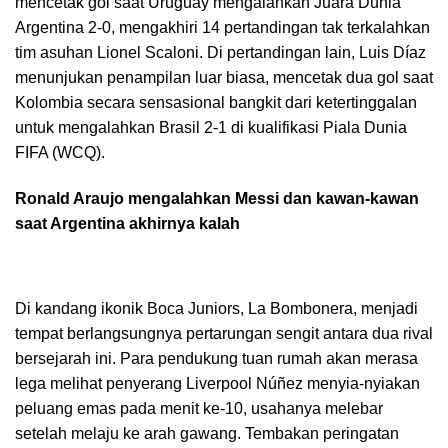
mencetak gol saat Uruguay mengalahkan Juara Dunia
Argentina 2-0, mengakhiri 14 pertandingan tak terkalahkan
tim asuhan Lionel Scaloni. Di pertandingan lain, Luis Díaz
menunjukan penampilan luar biasa, mencetak dua gol saat
Kolombia secara sensasional bangkit dari ketertinggalan
untuk mengalahkan Brasil 2-1 di kualifikasi Piala Dunia
FIFA (WCQ).
Ronald Araujo mengalahkan Messi dan kawan-kawan
saat Argentina akhirnya kalah
Di kandang ikonik Boca Juniors, La Bombonera, menjadi
tempat berlangsungnya pertarungan sengit antara dua rival
bersejarah ini. Para pendukung tuan rumah akan merasa
lega melihat penyerang Liverpool Núñez menyia-nyiakan
peluang emas pada menit ke-10, usahanya melebar
setelah melaju ke arah gawang. Tembakan peringatan