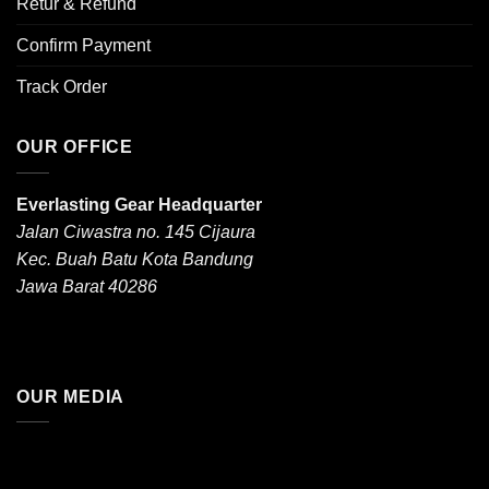
Retur & Refund
Confirm Payment
Track Order
OUR OFFICE
Everlasting Gear Headquarter
Jalan Ciwastra no. 145 Cijaura
Kec. Buah Batu Kota Bandung
Jawa Barat 40286
OUR MEDIA