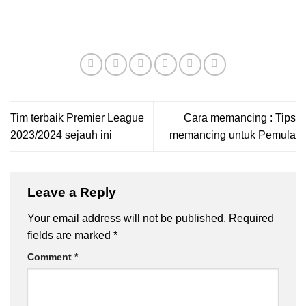
Tim terbaik Premier League
Cara memancing : Tips
2023/2024 sejauh ini
memancing untuk Pemula
Leave a Reply
Your email address will not be published.
Required
fields are marked
*
Comment
*